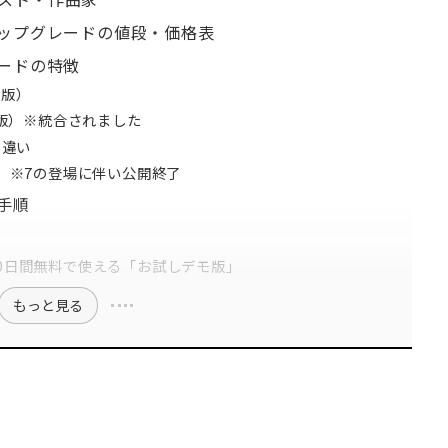
ン・アップグレードの値段・価格表
グレードの特徴
上位版）
ダード版）※統合されました
lの違い
リー版）※7の登場に伴い公開終了
・手順
nal」を30日間無料で使える「お試しデモ版」
もっと見る